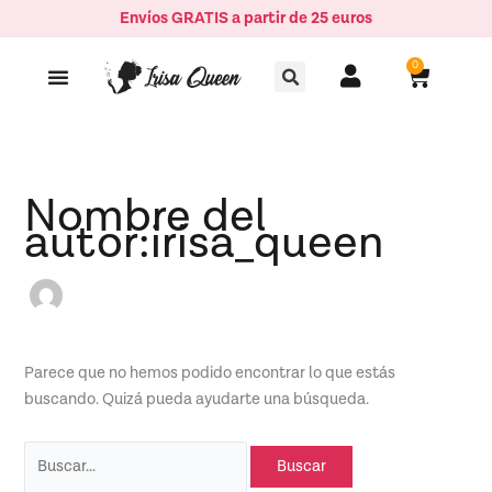
Ir
Buscar
Envíos GRATIS a partir de 25 euros
al
por:
Buscar
contenido
0
Carrito
Nombre del
autor:irisa_queen
Parece que no hemos podido encontrar lo que estás
buscando. Quizá pueda ayudarte una búsqueda.