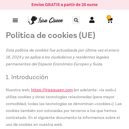
Ir
Consent
Consent
Consent
Consent
Consent
Consent
Consent
Estadístic
Marketing
Envíos GRATIS a partir de 25 euros
al
to
to
to
to
to
to
to
Buscar
contenido
service
service
service
service
service
service
service
0
Carrito
woocommerc
elementor
wordpress
sourcebuster
complianz
google-
varios
js
fonts
Política de cookies (UE)
Esta política de cookies fue actualizada por última vez el enero
18, 2024 y se aplica a los ciudadanos y residentes legales
permanentes del Espacio Económico Europeo y Suiza.
1. Introducción
Nuestra web,
https://irisaqueen.com
(en adelante: «la web»)
utiliza cookies y otras tecnologías relacionadas (para mayor
comodidad, todas las tecnologías se denominan «cookies»). Las
cookies también son colocadas por terceros a los que hemos
contratado. En el siguiente documento te informamos sobre el
uso de cookies en nuestra web.