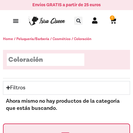
Ir
Envíos GRATIS a partir de 25 euros
al
Buscar
contenido
0
Carrito
Home
/
Peluquería/Barbería
/
Cosmético
/ Coloración
Coloración
Filtros
Ahora mismo no hay productos de la categoría
que estás buscando.