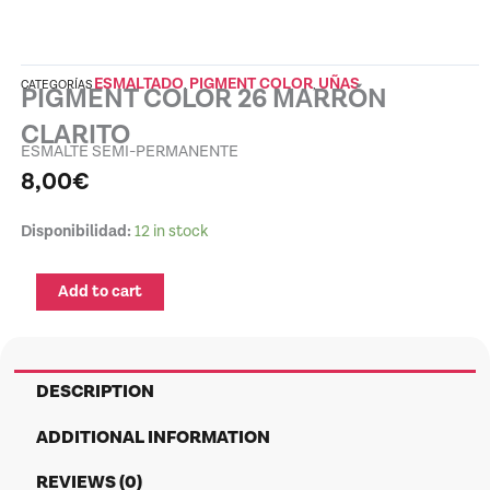
ESMALTADO
PIGMENT COLOR
UÑAS
CATEGORÍAS
,
,
PIGMENT COLOR 26 MARRÓN
CLARITO
ESMALTE SEMI-PERMANENTE
8,00
€
PIGMENT
Disponibilidad:
12 in stock
COLOR
26
Add to cart
MARRÓN
CLARITO
quantity
DESCRIPTION
ADDITIONAL INFORMATION
REVIEWS (0)