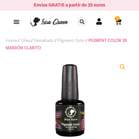
Ir
Envíos GRATIS a partir de 25 euros
MARRÓN
al
CLARITO
Buscar
contenido
0
Carrito
quantity
Home
/
Uñas
/
Esmaltado
/
Pigment Color
/ PIGMENT COLOR 26
MARRÓN CLARITO