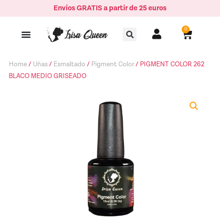
Ir
Envíos GRATIS a partir de 25 euros
BLACO
al
MEDIO
Buscar
contenido
0
Carrito
GRISEADO
quantity
Home
/
Uñas
/
Esmaltado
/
Pigment Color
/ PIGMENT COLOR 262
BLACO MEDIO GRISEADO