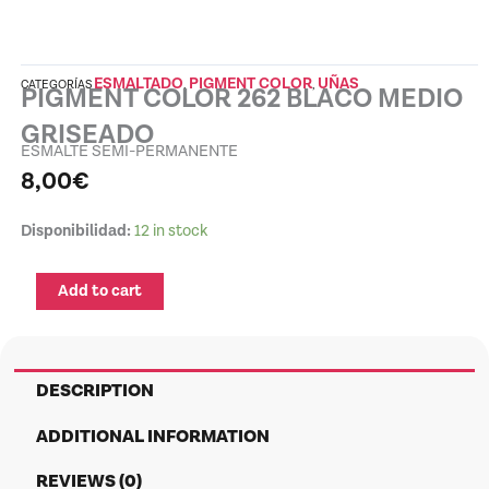
ESMALTADO
PIGMENT COLOR
UÑAS
CATEGORÍAS
,
,
PIGMENT COLOR 262 BLACO MEDIO
GRISEADO
ESMALTE SEMI-PERMANENTE
8,00
€
PIGMENT
Disponibilidad:
12 in stock
COLOR
262
Add to cart
BLACO
MEDIO
GRISEADO
quantity
DESCRIPTION
ADDITIONAL INFORMATION
REVIEWS (0)