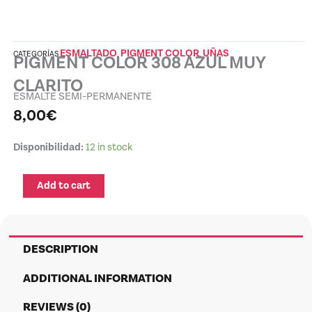
ESMALTADO
PIGMENT COLOR
UÑAS
CATEGORÍAS
,
,
PIGMENT COLOR 308 AZUL MUY
CLARITO
ESMALTE SEMI-PERMANENTE
8,00
€
PIGMENT
Disponibilidad:
12 in stock
COLOR
308
Add to cart
AZUL
MUY
CLARITO
quantity
DESCRIPTION
ADDITIONAL INFORMATION
REVIEWS (0)