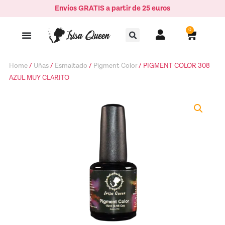
Ir
Envíos GRATIS a partir de 25 euros
AZUL
al
MUY
Buscar
contenido
0
Carrito
CLARITO
quantity
Home
/
Uñas
/
Esmaltado
/
Pigment Color
/ PIGMENT COLOR 308
AZUL MUY CLARITO