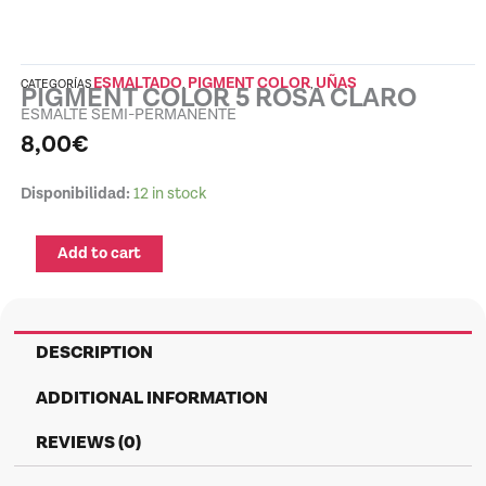
ESMALTADO
PIGMENT COLOR
UÑAS
CATEGORÍAS
,
,
PIGMENT COLOR 5 ROSA CLARO
ESMALTE SEMI-PERMANENTE
8,00
€
PIGMENT
Disponibilidad:
12 in stock
COLOR
5
Add to cart
ROSA
CLARO
quantity
DESCRIPTION
ADDITIONAL INFORMATION
REVIEWS (0)