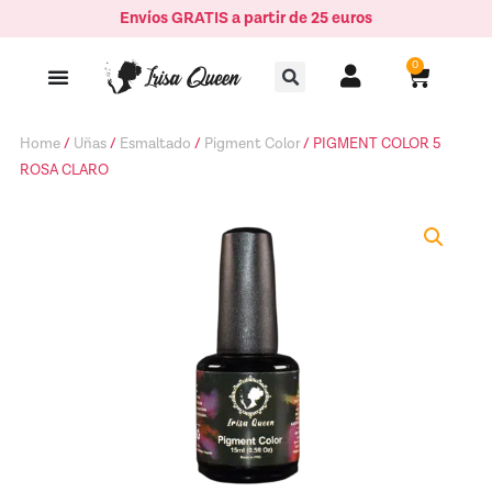
Ir
Envíos GRATIS a partir de 25 euros
ROSA
al
CLARO
Buscar
contenido
0
Carrito
quantity
Home
/
Uñas
/
Esmaltado
/
Pigment Color
/ PIGMENT COLOR 5
ROSA CLARO