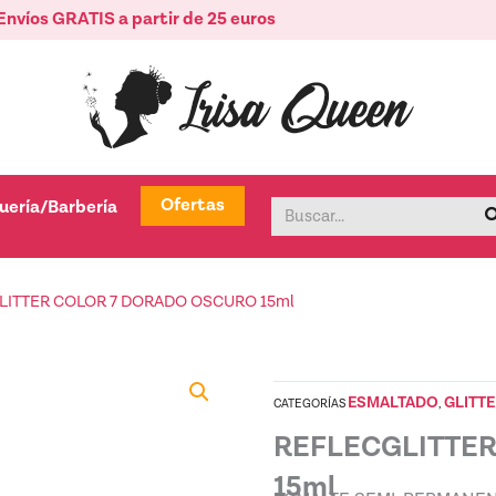
Envíos GRATIS a partir de 25 euros
tica
Abrir Peluquería/Barbería
Ofertas
uería/Barbería
Buscar
LITTER COLOR 7 DORADO OSCURO 15ml
ESMALTADO
GLITT
CATEGORÍAS
,
REFLECGLITTE
15ml