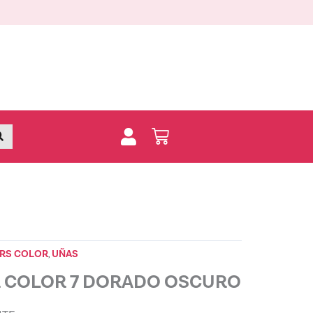
DORADO
OSCURO
15ml
quantity
Buscar
Carrito
ERS COLOR
UÑAS
,
R COLOR 7 DORADO OSCURO