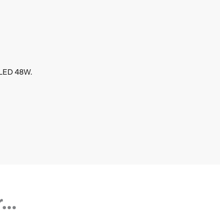
/LED 48W.
..