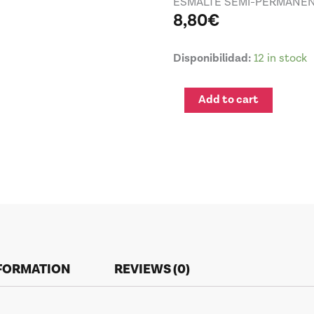
ESMALTE SEMI-PERMANE
8,80
€
REFLECGLITTER
Disponibilidad:
12 in stock
COLOR
7
Add to cart
DORADO
OSCURO
15ml
quantity
NFORMATION
REVIEWS (0)