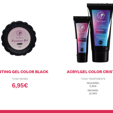
NTING GEL COLOR BLACK
ACRYLGEL COLOR CRIS
TONO NEGRO
TONO TRASPARENTE
PEQUEÑO:
6,95
€
5,95€
GRANDE:
12,95€