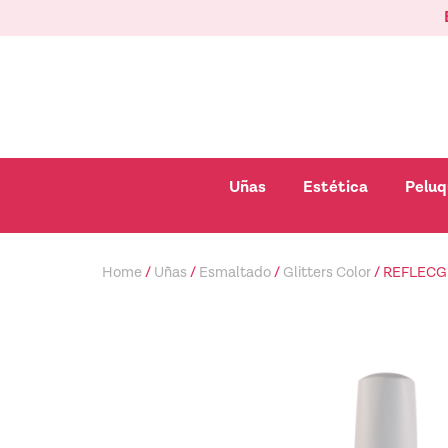
Ir
al
contenido
Abrir Uñas
Abrir Esté
Uñas
Estética
Peluq
Home
/
Uñas
/
Esmaltado
/
Glitters Color
/ REFLECG