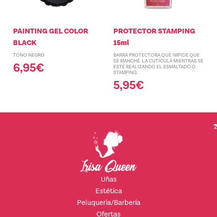
PAINTING GEL COLOR
PROTECTOR STAMPING
BLACK
15ml
TONO NEGRO
BARRA PROTECTORA QUE IMPIDE QUE
SE MANCHE LA CUTÍCULA MIENTRAS SE
6,95
€
ESTE REALIZANDO EL ESMALTADO O
STAMPING.
5,95
€
2
Uñas
Estética
Peluquería/Barbería
Ofertas