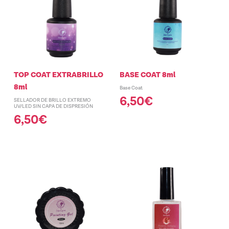
TOP COAT EXTRABRILLO
BASE COAT 8ml
8ml
Base Coat
6,50
€
SELLADOR DE BRILLO EXTREMO
UV/LED SIN CAPA DE DISPRESIÓN
6,50
€