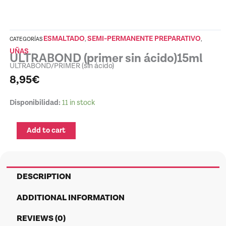
ESMALTADO
SEMI-PERMANENTE PREPARATIVO
CATEGORÍAS
,
,
UÑAS
ULTRABOND (primer sin ácido)15ml
ULTRABOND/PRIMER (sin ácido)
8,95
€
ULTRABOND
Disponibilidad:
11 in stock
(primer
sin
Add to cart
ácido)15ml
quantity
DESCRIPTION
ADDITIONAL INFORMATION
REVIEWS (0)