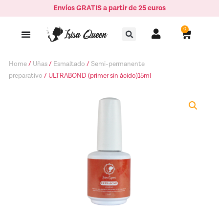
Ir
Envíos GRATIS a partir de 25 euros
ácido)15ml
al
quantity
Buscar
contenido
0
Carrito
Home
/
Uñas
/
Esmaltado
/
Semi-permanente
preparativo
/ ULTRABOND (primer sin ácido)15ml