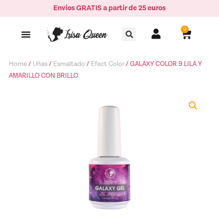
Ir
Envíos GRATIS a partir de 25 euros
LILA
al
Y
Buscar
contenido
0
Carrito
AMARILLO
CON
BRILLO
Home
/
Uñas
/
Esmaltado
/
Efect Color
/ GALAXY COLOR 9 LILA Y
quantity
AMARILLO CON BRILLO