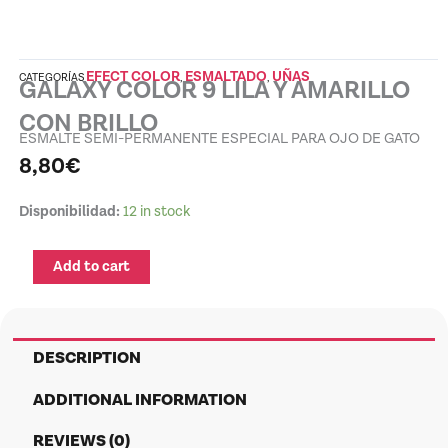
EFECT COLOR
ESMALTADO
UÑAS
CATEGORÍAS
,
,
GALAXY COLOR 9 LILA Y AMARILLO
CON BRILLO
ESMALTE SEMI-PERMANENTE ESPECIAL PARA OJO DE GATO
8,80
€
GALAXY
Disponibilidad:
12 in stock
COLOR
9
Add to cart
LILA
Y
AMARILLO
CON
DESCRIPTION
BRILLO
ADDITIONAL INFORMATION
quantity
REVIEWS (0)