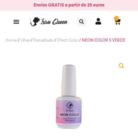
Ir
Envíos GRATIS a partir de 25 euros
VERDE
al
quantity
Buscar
contenido
0
Carrito
Home
/
Uñas
/
Esmaltado
/
Efect Color
/ NEON COLOR 5 VERDE