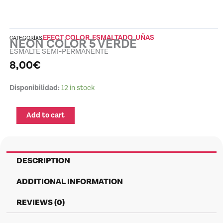
EFECT COLOR
ESMALTADO
UÑAS
CATEGORÍAS
,
,
NEON COLOR 5 VERDE
ESMALTE SEMI-PERMANENTE
8,00
€
NEON
Disponibilidad:
12 in stock
COLOR
5
Add to cart
VERDE
quantity
DESCRIPTION
ADDITIONAL INFORMATION
REVIEWS (0)