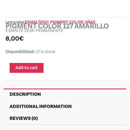
ESMALTADO
PIGMENT COLOR
UÑAS
CATEGORÍAS
,
,
PIGMENT COLOR 127 AMARILLO
ESMALTE SEMI-PERMANENTE
8,00
€
PIGMENT
Disponibilidad:
12 in stock
COLOR
127
Add to cart
AMARILLO
quantity
DESCRIPTION
ADDITIONAL INFORMATION
REVIEWS (0)