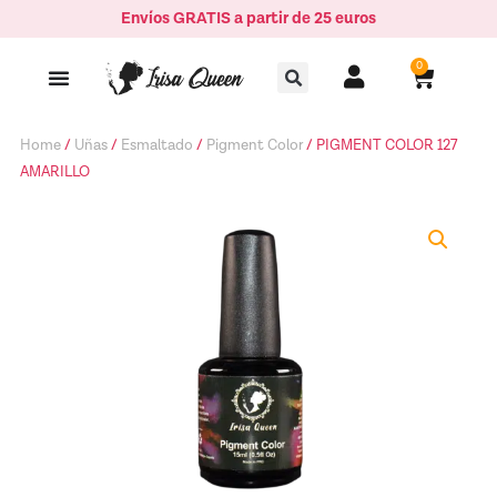
Ir
Envíos GRATIS a partir de 25 euros
AMARILLO
al
quantity
Buscar
contenido
0
Carrito
Home
/
Uñas
/
Esmaltado
/
Pigment Color
/ PIGMENT COLOR 127
AMARILLO