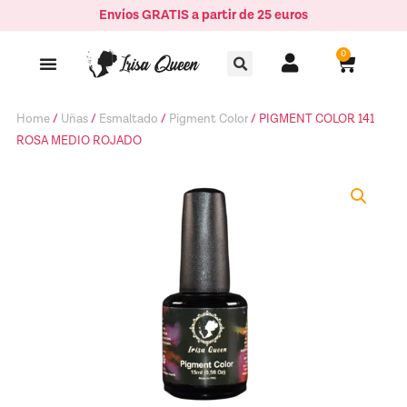
Ir
Envíos GRATIS a partir de 25 euros
ROSA
al
MEDIO
Buscar
contenido
0
Carrito
ROJADO
quantity
Home
/
Uñas
/
Esmaltado
/
Pigment Color
/ PIGMENT COLOR 141
ROSA MEDIO ROJADO