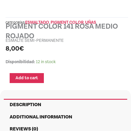
ESMALTADO
PIGMENT COLOR
UÑAS
CATEGORÍAS
,
,
PIGMENT COLOR 141 ROSA MEDIO
ROJADO
ESMALTE SEMI-PERMANENTE
8,00
€
PIGMENT
Disponibilidad:
12 in stock
COLOR
141
Add to cart
ROSA
MEDIO
ROJADO
quantity
DESCRIPTION
ADDITIONAL INFORMATION
REVIEWS (0)