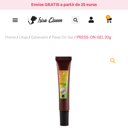
Ir
Envíos GRATIS a partir de 25 euros
20g
al
quantity
Buscar
contenido
0
Carrito
Home
/
Uñas
/
Extensión
/
Press On Gel
/ PRESS-ON GEL 20g