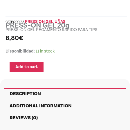
PRESS ON GEL
UÑAS
CATEGORÍAS
,
PRESS-ON GEL 20g
PRESS-ON GEL PEGAMENTO RAPIDO PARA TIPS
8,80
€
PRESS-
Disponibilidad:
11 in stock
ON
GEL
Add to cart
20g
quantity
DESCRIPTION
ADDITIONAL INFORMATION
REVIEWS (0)