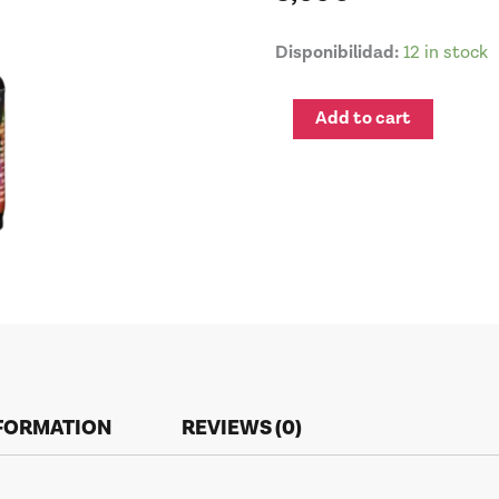
PIGMENT
Disponibilidad:
12 in stock
COLOR
15
Add to cart
ROSA
FLAMENCO
quantity
NFORMATION
REVIEWS (0)