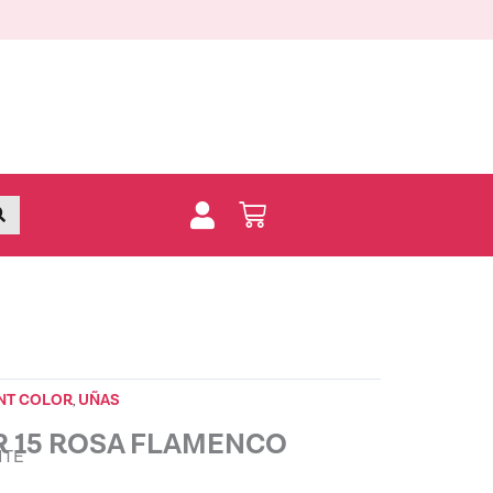
ROSA
FLAMENCO
quantity
Buscar
Carrito
NT COLOR
UÑAS
,
 15 ROSA FLAMENCO
NTE