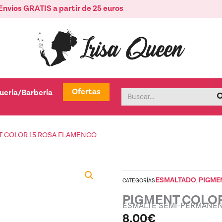
Envíos GRATIS a partir de 25 euros
tica
Abrir Peluquería/Barbería
Ofertas
uería/Barbería
Buscar
T COLOR 15 ROSA FLAMENCO
ESMALTADO
PIGME
CATEGORÍAS
,
PIGMENT COLOR
ESMALTE SEMI-PERMANE
8,00
€