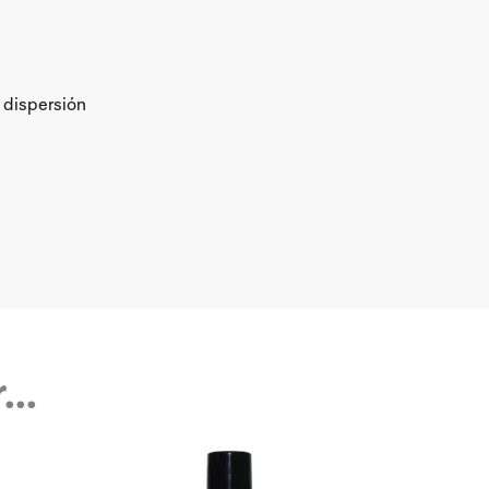
e dispersión
..