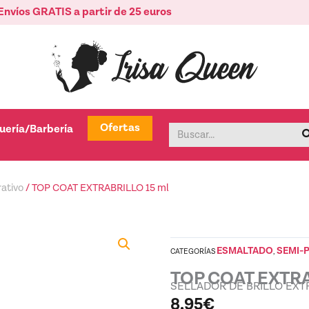
Envíos GRATIS a partir de 25 euros
tica
Abrir Peluquería/Barbería
Ofertas
uería/Barbería
Buscar
ativo
/ TOP COAT EXTRABRILLO 15 ml
ESMALTADO
SEMI-
CATEGORÍAS
,
TOP COAT EXTRA
SELLADOR DE BRILLO EXT
8,95
€