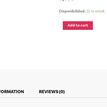
TOP
Disponibilidad:
12 in stock
COAT
EXTRABRILLO
Add to cart
15
ml
quantity
NFORMATION
REVIEWS (0)