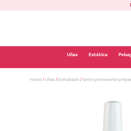
Ir
al
contenido
Abrir Uñas
Abrir Esté
Uñas
Estética
Peluq
Home
/
Uñas
/
Esmaltado
/
Semi-permanente prepar