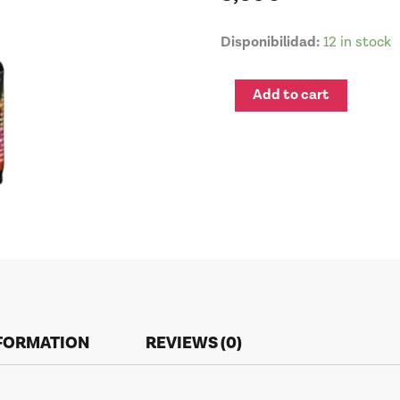
PIGMENT
Disponibilidad:
12 in stock
COLOR
166
Add to cart
BEIGE
OSCURO
quantity
NFORMATION
REVIEWS (0)