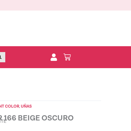
BEIGE
OSCURO
quantity
Buscar
Carrito
NT COLOR
UÑAS
,
 166 BEIGE OSCURO
NTE