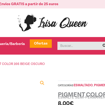
Envíos GRATIS a partir de 25 euros
tica
Abrir Peluquería/Barbería
Ofertas
uería/Barbería
Buscar
T COLOR 166 BEIGE OSCURO
ESMALTADO
PIGME
CATEGORÍAS
,
PIGMENT COLOR
ESMALTE SEMI-PERMANE
8,00
€