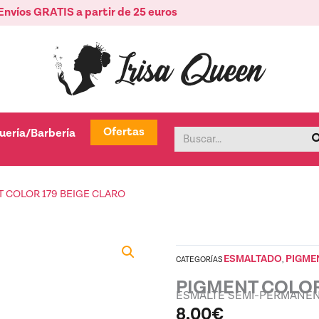
Envíos GRATIS a partir de 25 euros
tica
Abrir Peluquería/Barbería
Ofertas
uería/Barbería
Buscar
T COLOR 179 BEIGE CLARO
ESMALTADO
PIGME
CATEGORÍAS
,
PIGMENT COLOR
ESMALTE SEMI-PERMANE
8,00
€