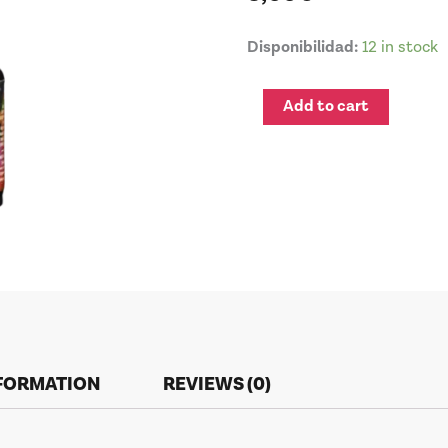
PIGMENT
Disponibilidad:
12 in stock
COLOR
179
Add to cart
BEIGE
CLARO
quantity
NFORMATION
REVIEWS (0)