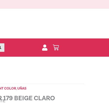
BEIGE
CLARO
quantity
Buscar
Carrito
NT COLOR
UÑAS
,
 179 BEIGE CLARO
NTE