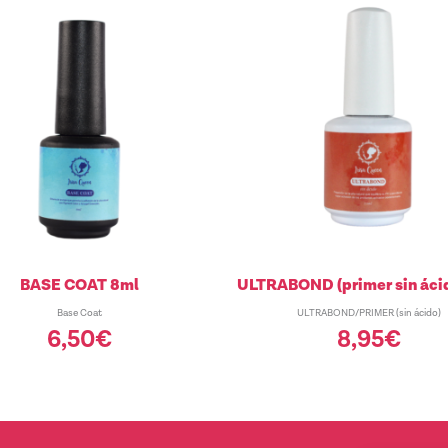
BASE COAT 8ml
ULTRABOND (primer sin áci
Base Coat
ULTRABOND/PRIMER (sin ácido)
6,50
€
8,95
€