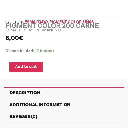
ESMALTADO
PIGMENT COLOR
UÑAS
CATEGORÍAS
,
,
PIGMENT COLOR 200 CARNE
ESMALTE SEMI-PERMANENTE
8,00
€
PIGMENT
Disponibilidad:
12 in stock
COLOR
200
Add to cart
CARNE
quantity
DESCRIPTION
ADDITIONAL INFORMATION
REVIEWS (0)