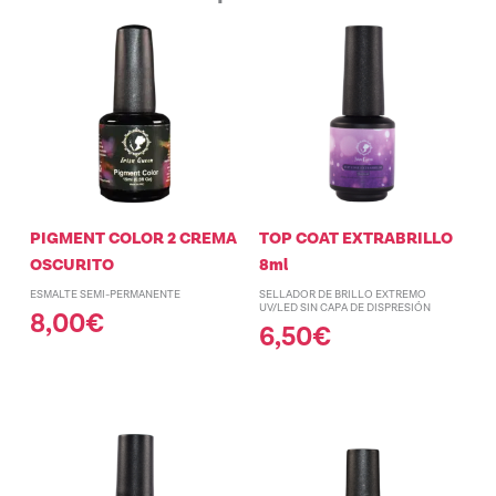
PIGMENT COLOR 2 CREMA
TOP COAT EXTRABRILLO
OSCURITO
8ml
ESMALTE SEMI-PERMANENTE
SELLADOR DE BRILLO EXTREMO
UV/LED SIN CAPA DE DISPRESIÓN
8,00
€
6,50
€