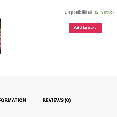
PIGMENT
Disponibilidad:
12 in stock
COLOR
60
Add to cart
LILA
quantity
NFORMATION
REVIEWS (0)