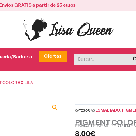
Envíos GRATIS a partir de 25 euros
tica
Abrir Peluquería/Barbería
Ofertas
uería/Barbería
Buscar
 COLOR 60 LILA
ESMALTADO
PIGME
CATEGORÍAS
,
PIGMENT COLOR
ESMALTE SEMI-PERMANE
8,00
€