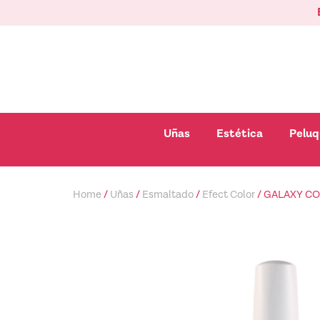
Ir
al
contenido
Abrir Uñas
Abrir Esté
Uñas
Estética
Peluq
Home
/
Uñas
/
Esmaltado
/
Efect Color
/ GALAXY CO