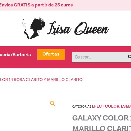
Envíos GRATIS a partir de 25 euros
tica
Abrir Peluquería/Barbería
Ofertas
uería/Barbería
Buscar
LOR 14 ROSA CLARITO Y MARILLO CLARITO
EFECT COLOR
ESM
CATEGORÍAS
,
GALAXY COLOR 1
MARILLO CLARI