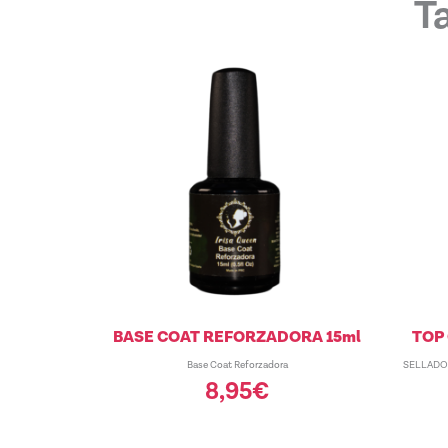
T
BASE COAT REFORZADORA 15ml
TOP 
Base Coat Reforzadora
SELLADOR
8,95
€