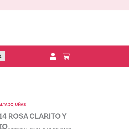
ROSA
CLARITO
Y
MARILLO
CLARITO
quantity
Buscar
Carrito
ALTADO
UÑAS
,
4 ROSA CLARITO Y
TO