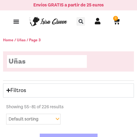
Ir
Envíos GRATIS a partir de 25 euros
al
Buscar
contenido
0
Carrito
Home
/
Uñas
/ Page 3
Uñas
Filtros
Showing 55–81 of 226 results